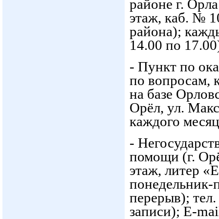
районе г. Орла
этаж, каб. № 
района); кажды
14.00 по 17.00
- Пункт по о
по вопросам, 
на базе Орлов
Орёл, ул. Макс
каждого месяца
- Негосударст
помощи (г. Орё
этаж, литер «Е
понедельник-пя
перерыв); тел.
записи); E-mai