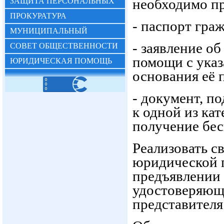
необходимо пр
ЗАЩИТА ПЕРСОНАЛЬНЫХ
Имущественная поддержка
ДАННЫХ
ПРОКУРАТУРА
- паспорт гра
субъектов МСП
ИНФОРМИРУЕТ
МУНИЦИПАЛЬНЫЙ
Нормативные правовые акты
- заявление о
КОНТРОЛЬ В СФЕРЕ
СОВЕТ ОБЩЕСТВЕННОСТИ
Вопрос - ответ
помощи с ука
БЛАГОУСТРОЙСТВА
ЮРИДИЧЕСКАЯ ПОМОЩЬ
основания её 
Имущество для бизнеса
Материалы корпорации МСП
- документ, п
Коллегиальный орган
к одной из ка
Реестр государственного
получение бе
(муниципального) имущества
Реализовать с
юридической 
предъявлении 
удостоверяющ
представителя